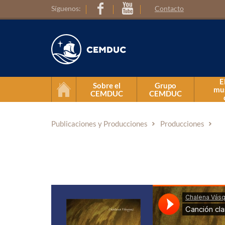
Síguenos:
Contacto
E
Sobre el
Grupo
mus
CEMDUC
CEMDUC
Presentación
Publicaciones y Producciones
Producciones
Reglamento general
Equipo de trabajo