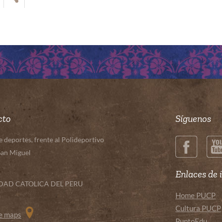
cto
Síguenos
deportes, frente al Polideportivo
San Miguel
Enlaces de 
IDAD CATOLICA DEL PERU
Home PUCP
Cultura PUCP
le maps
PuntoEdu