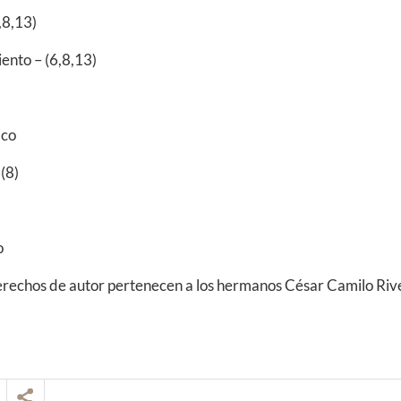
,8,13)
ento – (6,8,13)
aco
(8)
o
 derechos de autor pertenecen a los hermanos César Camilo Ri