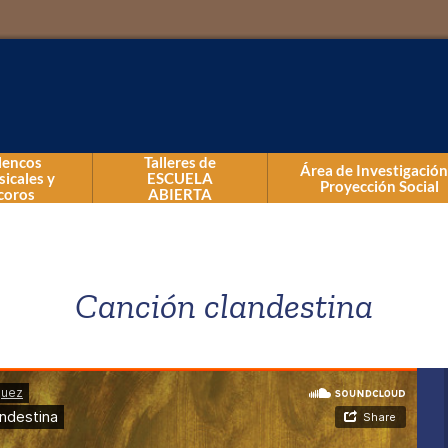
lencos
Talleres de
Área de Investigación
icales y
ESCUELA
Proyección Social
coros
ABIERTA
Talleres de Danza
Talleres de Música
Canción clandestina
Talleres Kids