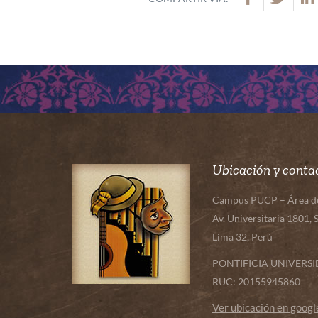
Ubicación y conta
Campus PUCP – Área de 
Av. Universitaria 1801, 
Lima 32, Perú
PONTIFICIA UNIVERS
RUC: 20155945860
Ver ubicación en goog