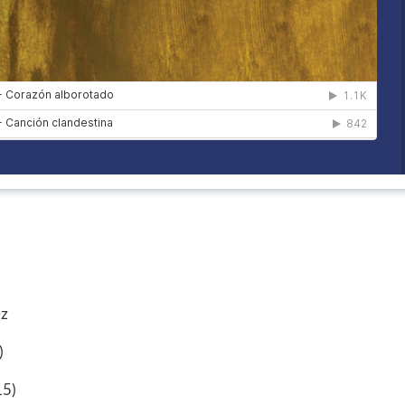
ez
)
15)