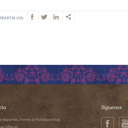
PARTIR VÍA:
cto
Síguenos
deportes, frente al Polideportivo
San Miguel