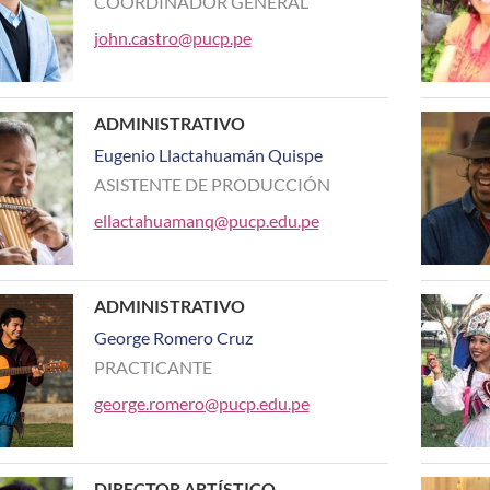
COORDINADOR GENERAL
john.castro@pucp.pe
ADMINISTRATIVO
Eugenio Llactahuamán Quispe
ASISTENTE DE PRODUCCIÓN
ellactahuamanq@pucp.edu.pe
ADMINISTRATIVO
George Romero Cruz
PRACTICANTE
george.romero@pucp.edu.pe
DIRECTOR ARTÍSTICO