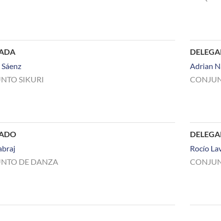
ADA
DELEG
 Sáenz
Adrian N
NTO SIKURI
CONJUN
GADO
DELEG
abraj
Rocío Lav
NTO DE DANZA
CONJUN