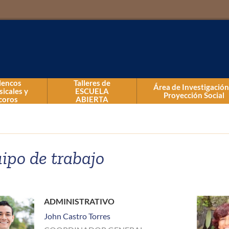
lencos
Talleres de
Área de Investigación
icales y
ESCUELA
Proyección Social
coros
ABIERTA
Talleres de Danza
Talleres de Música
ipo de trabajo
Talleres Kids
ADMINISTRATIVO
John Castro Torres