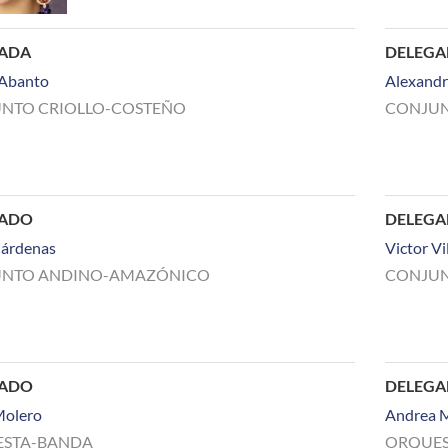
ADA
DELEG
 Abanto
Alexandr
NTO CRIOLLO-COSTEÑO
CONJUN
GADO
DELEG
Cárdenas
Victor Vi
NTO ANDINO-AMAZÓNICO
CONJU
GADO
DELEG
Molero
Andrea 
STA-BANDA
ORQUES