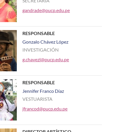
SECRETARIA
gandrade@pucp.edu.pe
RESPONSABLE
Gonzalo Chávez López
INVESTIGACIÓN
g.chavezl@pucp.edu.pe
RESPONSABLE
Jennifer Franco Díaz
VESTUARISTA
jfrancod@pucp.edu.pe
DIRECTOR ARTÍSTICO