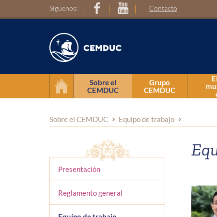
Síguenos:
Contacto
E
Sobre el
Grupo
mus
CEMDUC
CEMDUC
Presentación
Sobre el CEMDUC
Equipo de trabajo
Reglamento general
Equ
Equipo de trabajo
Presentación
Reglamento general
Equipo de trabajo