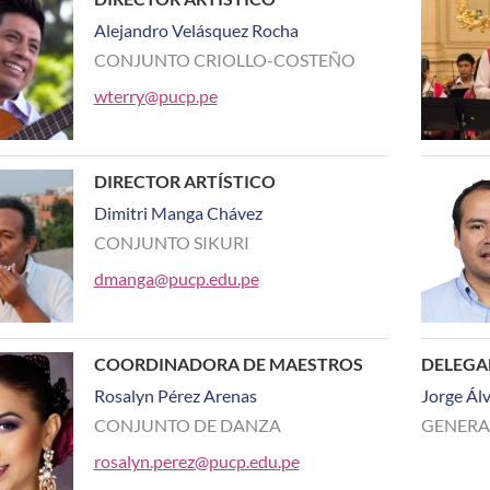
Alejandro Velásquez Rocha
CONJUNTO CRIOLLO-COSTEÑO
wterry@pucp.pe
DIRECTOR ARTÍSTICO
Dimitri Manga Chávez
CONJUNTO SIKURI
dmanga@pucp.edu.pe
COORDINADORA DE MAESTROS
DELEG
Rosalyn Pérez Arenas
Jorge Ál
CONJUNTO DE DANZA
GENERA
rosalyn.perez@pucp.edu.pe