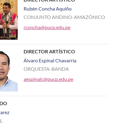
Rubén Concha Aquiño
CONJUNTO ANDINO-AMAZÓNICO
rconcha@pucp.edu.pe
DIRECTOR ARTÍSTICO
Álvaro Espinal Chavarría
ORQUESTA-BANDA
aespinalc@pucp.edu.pe
ADO
varez
L