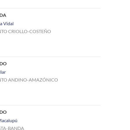
ADA
a Vidal
TO CRIOLLO-COSTEÑO
ADO
llar
NTO ANDINO-AMAZÓNICO
ADO
Macalupú
TA-BANDA