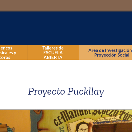
lencos
Talleres de
Área de Investigación
icales y
ESCUELA
Proyección Social
coros
ABIERTA
Talleres de Danza
Talleres de Música
Proyecto Puckllay
Talleres Kids