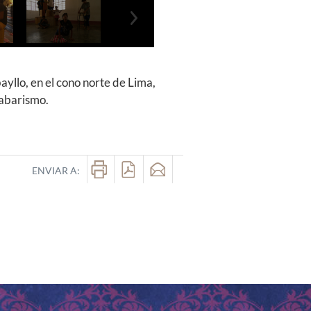
Next
ayllo, en el cono norte de Lima,
labarismo.
ENVIAR A: