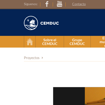
Síguenos:
Contacto
E
Sobre el
Grupo
mus
CEMDUC
CEMDUC
Presentación
Proyectos
Reglamento general
Equipo de trabajo