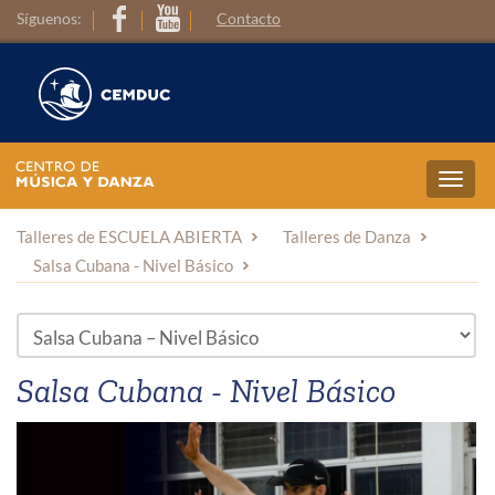
Síguenos:
Contacto
Toggl
navig
Talleres de ESCUELA ABIERTA
Talleres de Danza
Salsa Cubana - Nivel Básico
Salsa Cubana - Nivel Básico