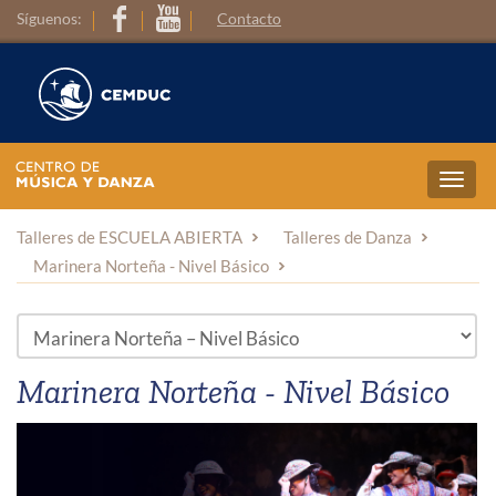
Síguenos:
Contacto
Toggl
navig
Talleres de ESCUELA ABIERTA
Talleres de Danza
Marinera Norteña - Nivel Básico
Marinera Norteña - Nivel Básico