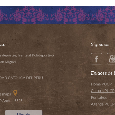
cto
Síguenos
deportes, frente al Polideportivo
San Miguel
Enlaces de 
IDAD CATOLICA DEL PERU
Home PUCP
Cultura PUCP
le maps
PuntoEdu
00 Anexo: 3525
Agenda PUCP