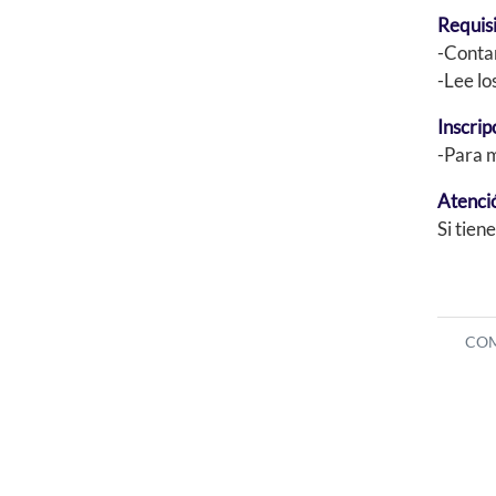
Requisi
-Contar
-Lee lo
Inscrip
-Para m
Atenció
Si tie
COM