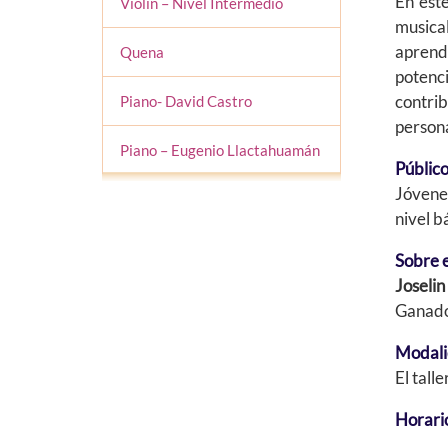
En este
Violín – Nivel Intermedio
musica
aprend
Quena
potenc
contrib
Piano- David Castro
persona
Piano – Eugenio Llactahuamán
Públic
Jóvenes
nivel b
Sobre 
Joselin
Ganado
Modal
El tall
Horari