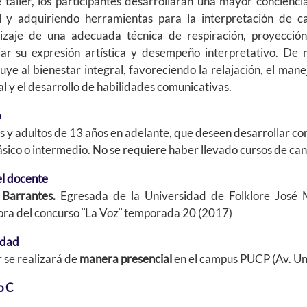
 taller, los participantes desarrollarán una mayor concienci
l y adquiriendo herramientas para la interpretación de ca
izaje de una adecuada técnica de respiración, proyecció
iar su expresión artística y desempeño interpretativo. De
uye al bienestar integral, favoreciendo la relajación, el mane
l y el desarrollo de habilidades comunicativas.
o
 y adultos de 13 años en adelante, que deseen desarrollar co
ásico o intermedio. No se requiere haber llevado cursos de ca
el docente
 Barrantes.
Egresada de la Universidad de Folklore José M
ra del concurso ¨La Voz¨ temporada 20 (2017)
idad
er se realizará de
manera presencial
en el campus PUCP (Av. Uni
o C